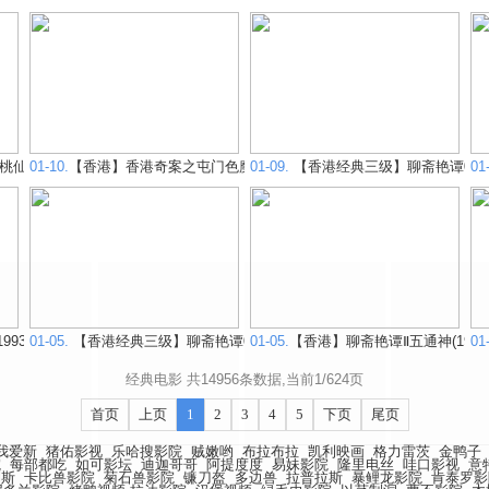
子(1999)
01-10.
【香港】香港奇案之屯门色魔(1994)
01-09.
【香港经典三级】聊斋艳谭01艳魔
01
93)
01-05.
【香港经典三级】聊斋艳谭04聊斋荷花三娘子 1992
01-05.
【香港】聊斋艳谭Ⅱ五通神(1991
01
经典电影 共14956条数据,当前1/624页
首页
上页
1
2
3
4
5
下页
尾页
我爱新
猪佑影视
乐哈搜影院
贼嫩哟
布拉布拉
凯利映画
格力雷茨
金鸭子
院
每部都吃
如可影坛
迪迦哥哥
阿提度度
易妹影院
隆里电丝
哇口影视
意
利斯
卡比兽影院
菊石兽影院
镰刀盔
多边兽
拉普拉斯
暴鲤龙影院
肯泰罗影