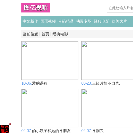
图亿视听
中文新作
国语视频
带码精品
动漫专场
经典电影
欧美大片
当前位置
首页
经典电影
10-06.
爱的课程
03-23.
三级片情不自禁.
02-07.
的小姨子和她的う朋友.
02-07.
う洞穴.