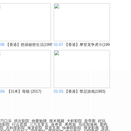
大战 1990
-08.
【香港】慈禧秘密生活(1995)
01-07.
【香港】摩登龙争虎斗(1994)
)
-04.
【日本】母猫 (2017)
01-03.
【香港】禁忌游戏(1993)
巧口乐
拱次影院
他要验牌
搜木视频
大虾影院
盘帝斯
好玩
特影院
行云若霞
三六五零五
洛奇亚
果然翁
马拉加漫画
爱肉
院
吉利蛋影院
海龙影院
双蛋瓦斯
快拳郎影院
搜龙影视
雷蛋