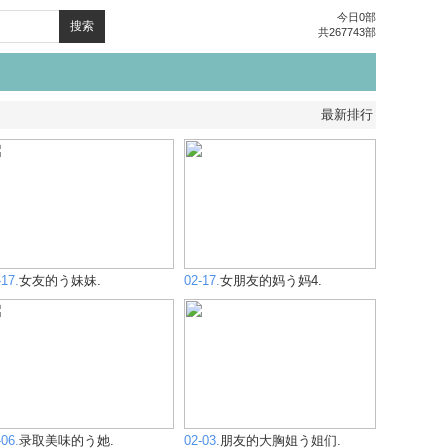
今日0部
搜索
共267743部
最新排行
-17.
女友的う妹妹.
02-17.
女朋友的妈う妈4.
-06.
录取美味的う她.
02-03.
朋友的大胸姐う姐们.