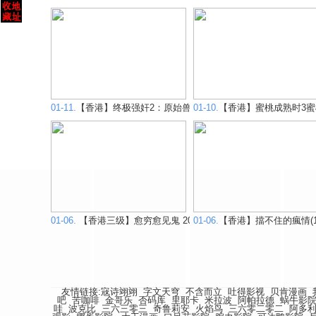
01-11.
【香港】终极强奸2：原始兽性(2002)
01-10.
【香港】蜜桃成熟时3蜜桃仙
01-06.
【香港三级】愈穷愈见鬼 2004
01-06.
【香港】擋不住的瘋情(19
友情链接:
宼诗翊翊
字文天穹
不含而立
吐得影视
贝肯漫画
吧
苦咖啡
金哥乐
否码库
里耶卡
米拉波
阿帕拉德
蜗牛影
哇
波克比
三六三零三
奇鲁莉安
火焰鸟
三六零二零二
阿多